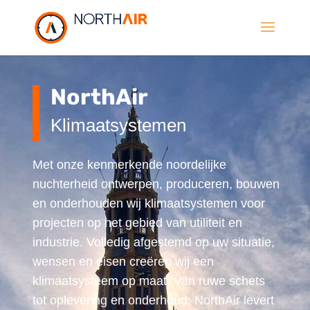
NorthAir
Klimaatsystemen
Met onze kenmerkende noordelijke
nuchterheid ontwerpen, produceren, bouwen
en onderhouden wij klimaatsystemen voor
projecten op het gebied van utiliteit en
industrie. Volledig afgestemd op uw situatie,
wensen en eisen creëren wij een
klimaatsysteem op maat. Van ruwe schets
tot oplevering en onderhoud; NorthAir levert