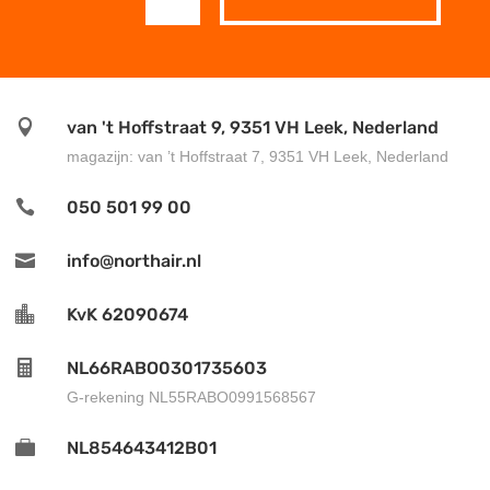

van 't Hoffstraat 9, 9351 VH Leek, Nederland
magazijn: van ’t Hoffstraat 7, 9351 VH Leek, Nederland

050 501 99 00

info@northair.nl

KvK 62090674

NL66RABO0301735603
G-rekening
NL55RABO0991568567

NL854643412B01